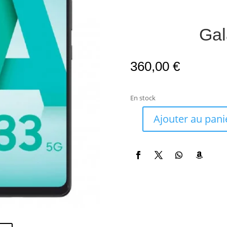
Gal
360,00
€
En stock
Ajouter au pani
quantité
de
Galaxy
A
33
5G