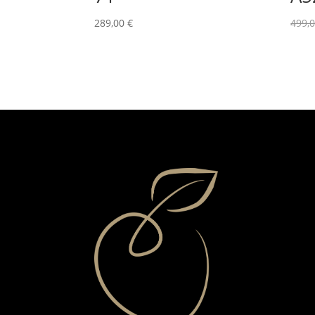
289,00
€
499,