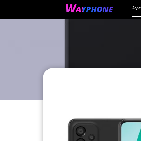
Wayphone
Répar